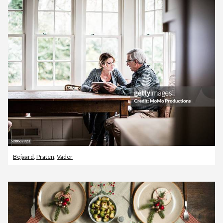
Bejaard
,
Praten
,
Vader