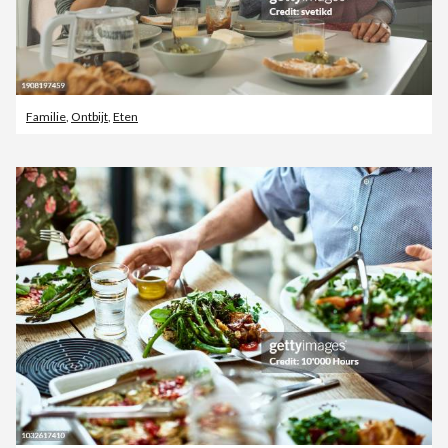
Familie
,
Ontbijt
,
Eten