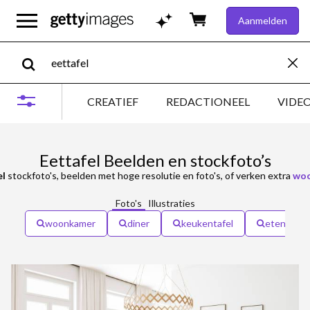
Aanmelden
CREATIEF
REDACTIONEEL
VIDE
Eettafel Beelden en stockfoto’s
el
stockfoto's, beelden met hoge resolutie en foto's, of verken extra
wo
Foto's
Illustraties
woonkamer
diner
keukentafel
eten