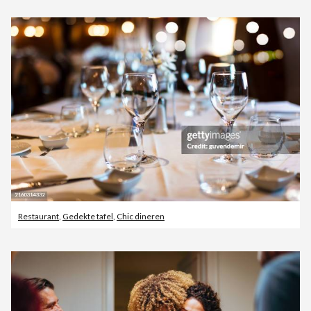
Restaurant
,
Gedekte tafel
,
Chic dineren