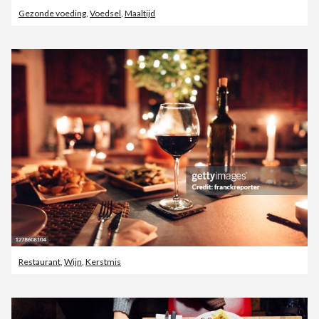
Gezonde voeding
,
Voedsel
,
Maaltijd
Restaurant
,
Wijn
,
Kerstmis