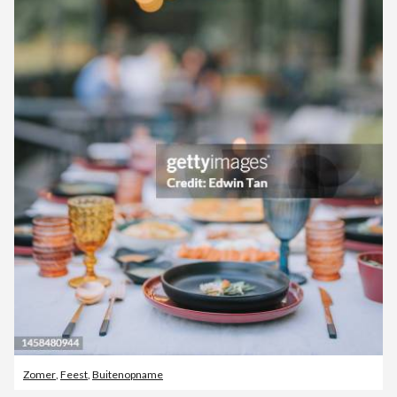
Zomer
,
Feest
,
Buitenopname