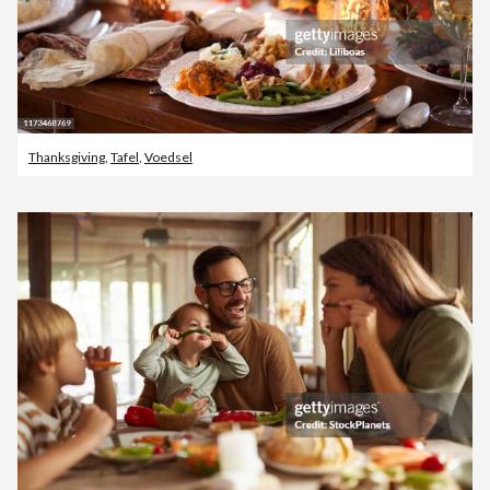
Thanksgiving
,
Tafel
,
Voedsel