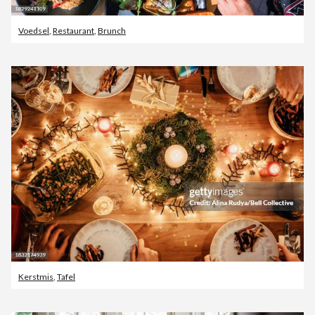
Voedsel
,
Restaurant
,
Brunch
Kerstmis
,
Tafel