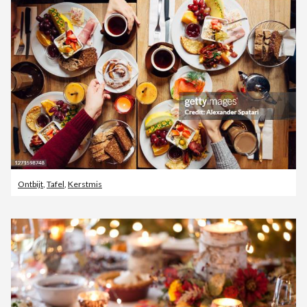
Ontbijt
,
Tafel
,
Kerstmis