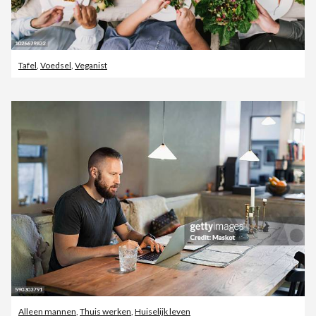
Tafel
,
Voedsel
,
Veganist
Alleen mannen
,
Thuis werken
,
Huiselijk leven