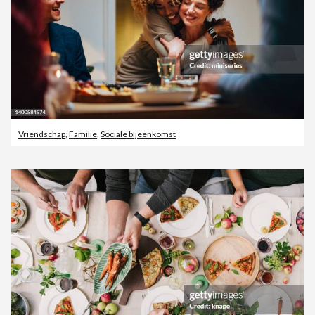
Vriendschap
,
Familie
,
Sociale bijeenkomst