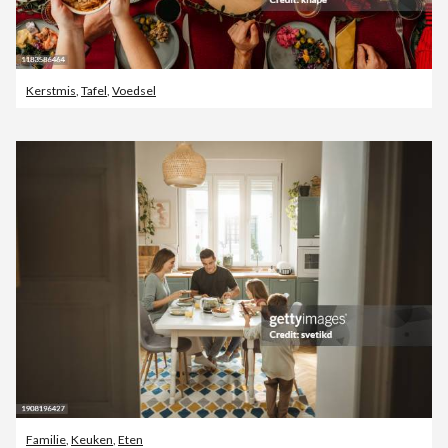
Kerstmis
,
Tafel
,
Voedsel
Familie
,
Keuken
,
Eten