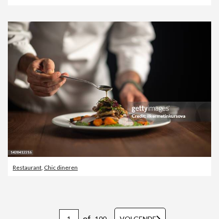
Restaurant
,
Chic dineren
of
100
VOLGENDE