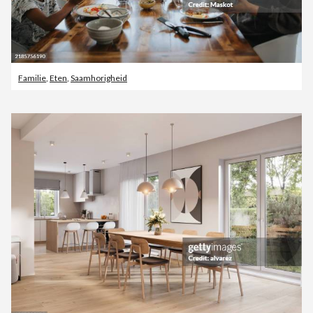
Familie
,
Eten
,
Saamhorigheid