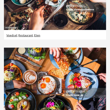
Voedsel
,
Restaurant
,
Eten