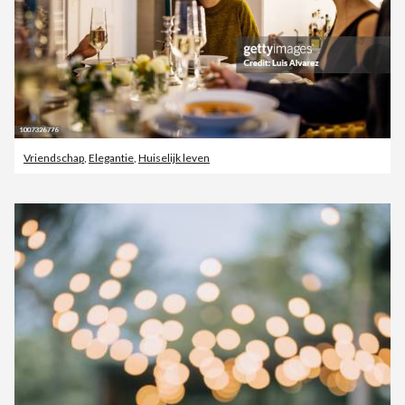
Vriendschap
,
Elegantie
,
Huiselijk leven