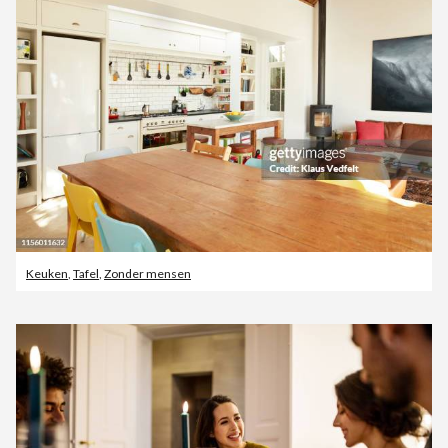
Keuken
,
Tafel
,
Zonder mensen