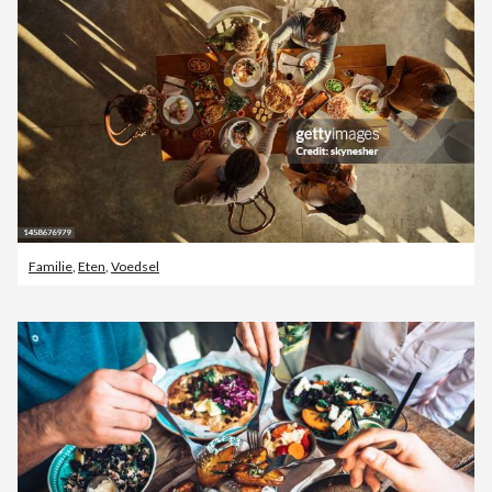
Familie
,
Eten
,
Voedsel