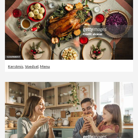
Kerstmis
,
Voedsel
,
Menu