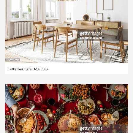
Eetkamer
,
Tafel
,
Meubels