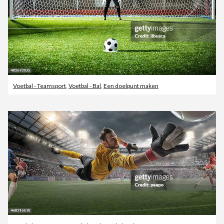
Voetbal - Teamsport
,
Voetbal - Bal
,
Een doelpunt maken