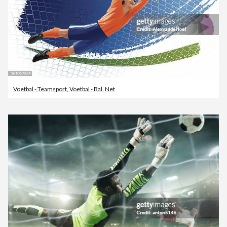
Voetbal - Teamsport
,
Voetbal - Bal
,
Net