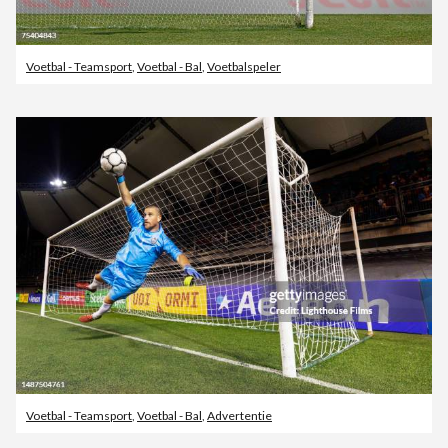
Voetbal - Teamsport
,
Voetbal - Bal
,
Voetbalspeler
Voetbal - Teamsport
,
Voetbal - Bal
,
Advertentie