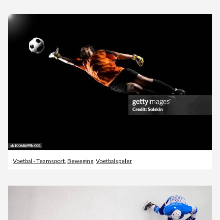
Voetbal - Teamsport
,
Beweging
,
Voetbalspeler