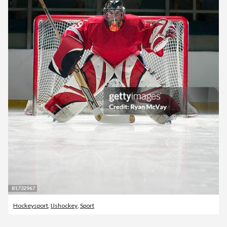
Hockeysport
,
IJshockey
,
Sport