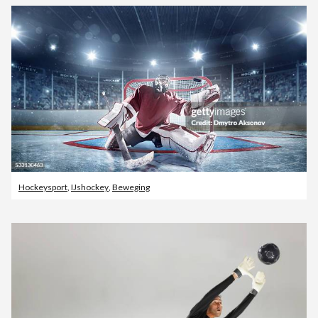
Hockeysport
,
IJshockey
,
Beweging