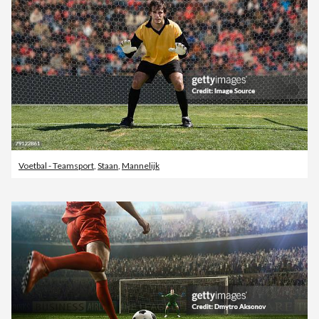
Voetbal - Teamsport
,
Staan
,
Mannelijk