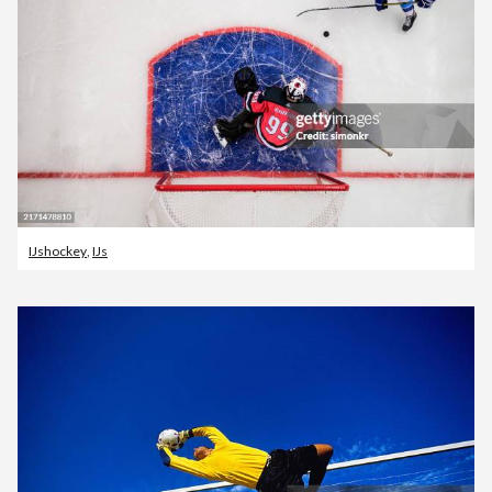
IJshockey
,
IJs