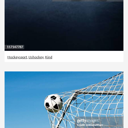
Hockeysport
,
IJshockey
,
Kind