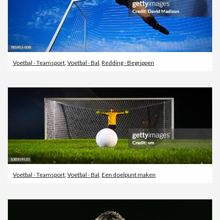
Voetbal - Teamsport
,
Voetbal - Bal
,
Redding - Begrippen
Voetbal - Teamsport
,
Voetbal - Bal
,
Een doelpunt maken