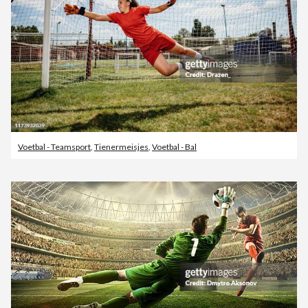
Voetbal - Teamsport
,
Tienermeisjes
,
Voetbal - Bal