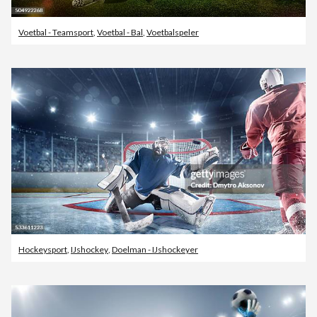
Voetbal - Teamsport
,
Voetbal - Bal
,
Voetbalspeler
Hockeysport
,
IJshockey
,
Doelman - IJshockeyer