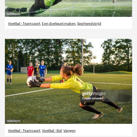
Voetbal - Teamsport
,
Een doelpunt maken
,
Sportwedstrijd
Voetbal - Teamsport
,
Voetbal - Bal
,
Vangen