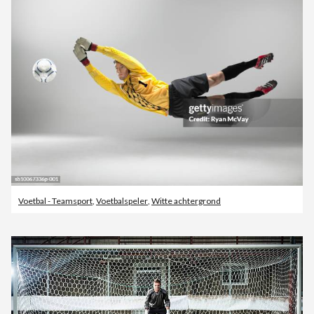
Voetbal - Teamsport
,
Voetbalspeler
,
Witte achtergrond