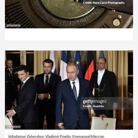
Volodymyr Zelenskyy
,
Vladimir Poetin
,
Emmanuel Macron