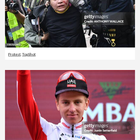
Protest
,
TopShot