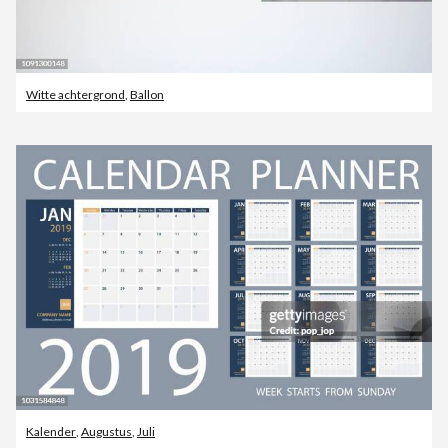
Witte achtergrond
,
Ballon
Kalender
,
Augustus
,
Juli