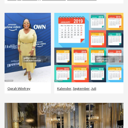
Oprah Winfrey
Kalender
,
September
,
Juli