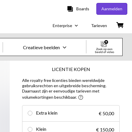
Boards
Aanmelden
Enterprise
Tarieven
Creatieve beelden
Zoek op een
beeld of video
Creatieve beelden en video's
LICENTIE KOPEN
Alle royalty free licenties bieden wereldwijde
Beelden
gebruiksrechten en uitgebreide bescherming.
Daarnaast zijn er eenvoudige tarieven met
Creatief
volumekortingen beschikbaar.
Redactioneel
Extra klein
€ 50,00
Video's
Klein
€ 150,00
Creatief