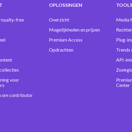
T
OPLOSSINGEN
TOOLS
royalty-free
Overzicht
Media 
Mogelijkheden en prijzen
Rechten
eel
Premium Access
Plug-in
Opdrachten
Trends 
ontent
API-int
collecties
Zoekgi
ning voor
Premiu
ors
Center
n om contributor