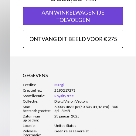
AAN WINKELWAGENTJE
TOEVOEGEN
ONTVANG DIT BEELD VOOR € 275
GEGEVENS
Credits:
Margi
Creatief nr.:
2195217273
Soort licentie:
Royalty free
Collectie:
DigitalVision Vectors
Max.
6000 x 4862 px (50,80 x 41,16 cm) - 300
bestandsgrootte:
dpi - 3 MB
Datum van
23 januari 2025
uploaden:
Locatie:
United States
Release-
Geen release vereist
informatie: