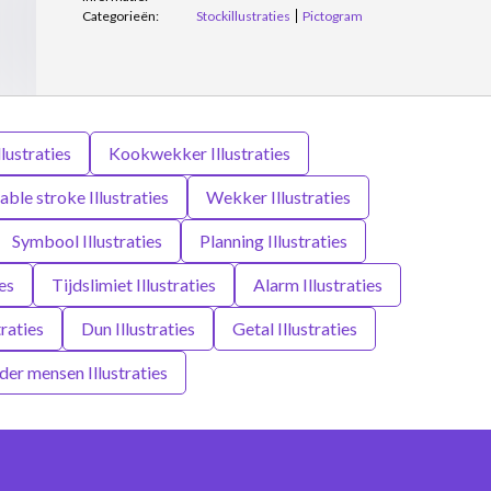
Categorieën:
Stockillustraties
Pictogram
lustraties
Kookwekker Illustraties
able stroke Illustraties
Wekker Illustraties
Symbool Illustraties
Planning Illustraties
ies
Tijdslimiet Illustraties
Alarm Illustraties
traties
Dun Illustraties
Getal Illustraties
er mensen Illustraties