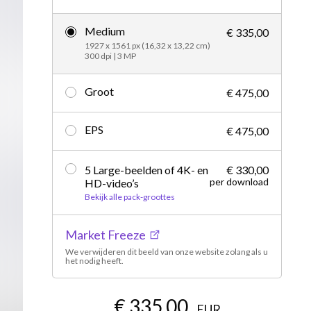
Redactioneel
Medium
€ 335,00
1927 x 1561 px (16,32 x 13,22 cm)
300 dpi | 3 MP
Groot
€ 475,00
EPS
€ 475,00
5 Large-beelden of 4K- en
€ 330,00
per download
HD-video’s
Bekijk alle pack-groottes
Market Freeze
We verwijderen dit beeld van onze website zolang als u
het nodig heeft.
€ 335,00
EUR