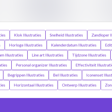
ties
Klok Illustraties
Snelheid Illustraties
Zandloper Il
s
Horloge Illustraties
Kalenderdatum Illustraties
Edit
am Illustraties
Line art Illustraties
Tijdzone Illustraties
aties
Personal organizer Illustraties
Effectiviteit Illustrat
Begrippen Illustraties
Bel Illustraties
Iconenset Illus
ties
Horizontaal Illustraties
Ontwerp Illustraties
Zond