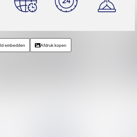
eld embedden
Afdruk kopen