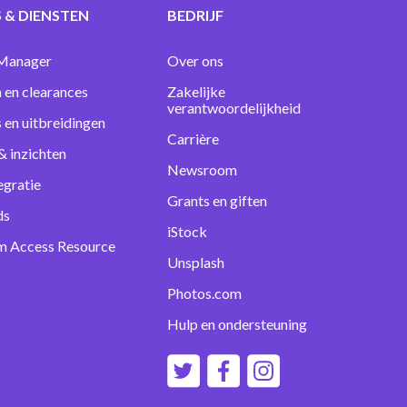
 & DIENSTEN
BEDRIJF
Manager
Over ons
 en clearances
Zakelijke
verantwoordelijkheid
s en uitbreidingen
Carrière
& inzichten
Newsroom
egratie
Grants en giften
ds
iStock
m Access Resource
Unsplash
Photos.com
Hulp en ondersteuning