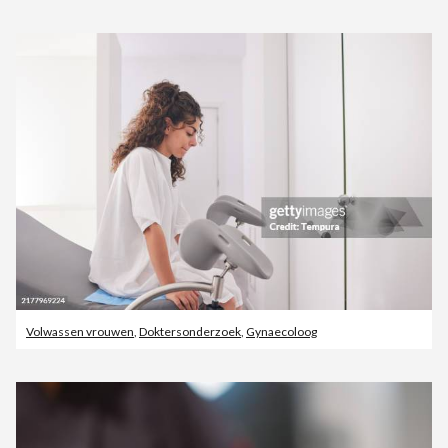
Volwassen vrouwen
,
Doktersonderzoek
,
Gynaecoloog