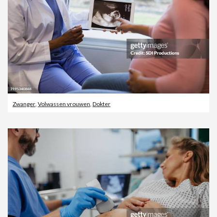
Zwanger
,
Volwassen vrouwen
,
Dokter