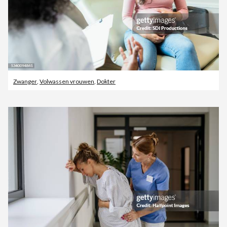
Zwanger
,
Volwassen vrouwen
,
Dokter