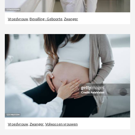
Vroedvrouw
,
Bevalling - Geboorte
,
Zwanger
Vroedvrouw
,
Zwanger
,
Volwassen vrouwen