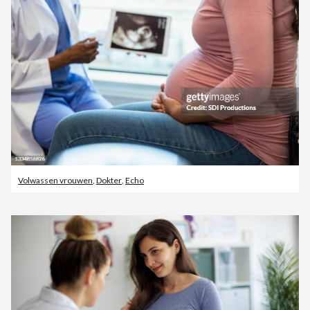
Volwassen vrouwen
,
Dokter
,
Echo