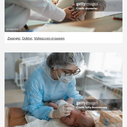
Zwanger
,
Dokter
,
Volwassen vrouwen