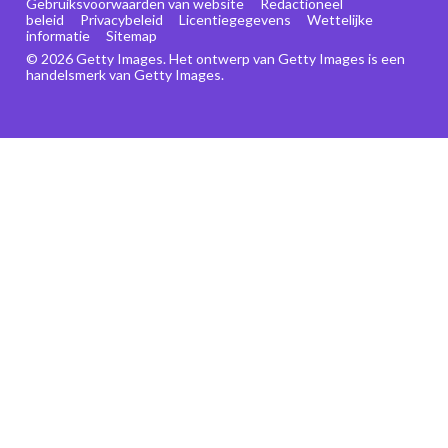
Gebruiksvoorwaarden van website
Redactioneel
beleid
Privacybeleid
Licentiegegevens
Wettelijke
informatie
Sitemap
© 2026 Getty Images. Het ontwerp van Getty Images is een
handelsmerk van Getty Images.