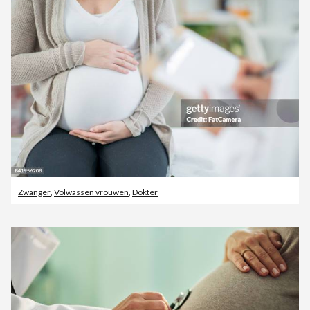
Zwanger
,
Volwassen vrouwen
,
Dokter