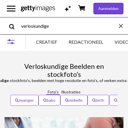
Aanmelden
CREATIEF
REDACTIONEEL
VIDE
Verloskundige Beelden en
stockfoto’s
ndige
stockfoto's, beelden met hoge resolutie en foto's, of verken extra
Foto's
Illustraties
zwanger
baby
midwife
birth
kinde