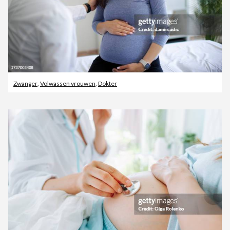
Zwanger
,
Volwassen vrouwen
,
Dokter