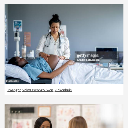
Zwanger
,
Volwassen vrouwen
,
Ziekenhuis