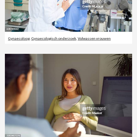
Gynaecoloog
,
Gynaecologisch onderzoek
,
Volwassen vrouwen