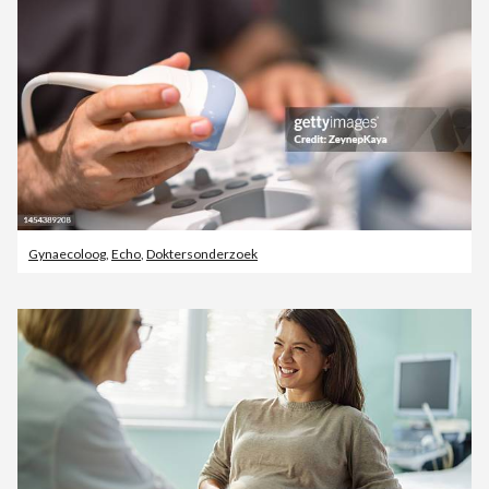
Gynaecoloog
,
Echo
,
Doktersonderzoek