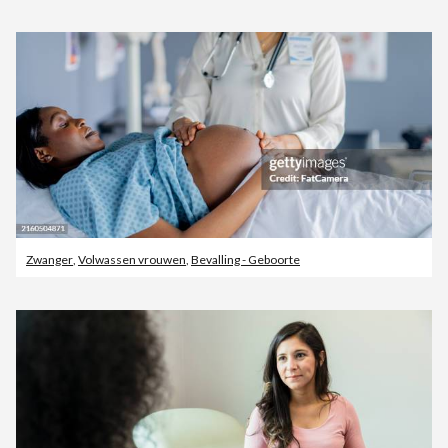
Zwanger
,
Volwassen vrouwen
,
Bevalling - Geboorte