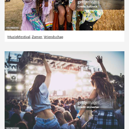
Muziekfestival
,
Zomer
,
Vriendschap