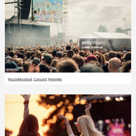
Muziekfestival
,
Concert
,
Menigte