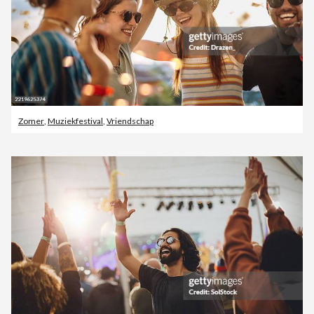
Zomer
,
Muziekfestival
,
Vriendschap