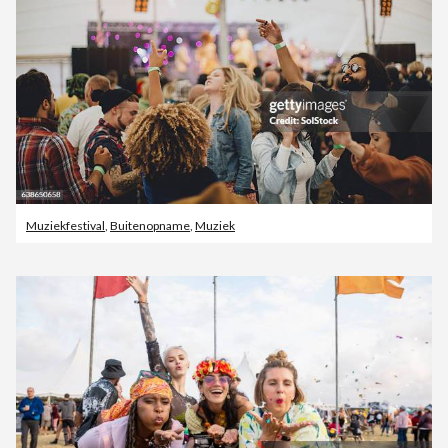
Muziekfestival
,
Buitenopname
,
Muziek