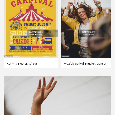
Kermis
,
Poster
,
Circus
Muziekfestival
,
Muziek
,
Dansen