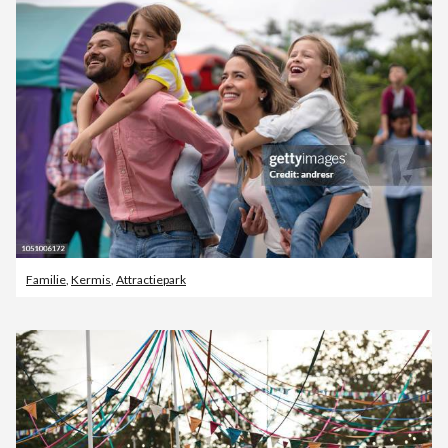
Familie
,
Kermis
,
Attractiepark