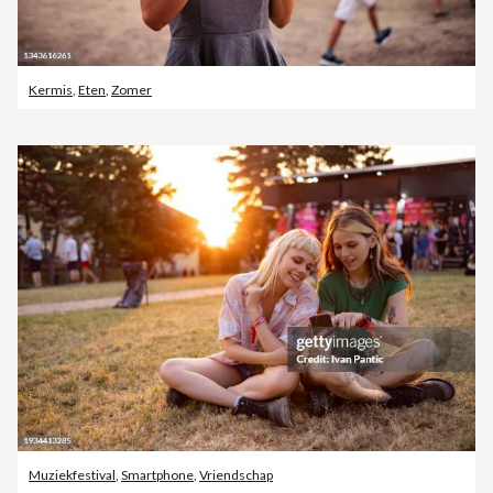
Kermis
,
Eten
,
Zomer
Muziekfestival
,
Smartphone
,
Vriendschap