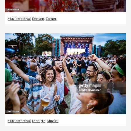
Muziekfestival
,
Dansen
,
Zomer
Muziekfestival
,
Menigte
,
Muziek