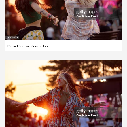
Muziekfestival
,
Zomer
,
Feest