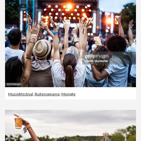
Muziekfestival
,
Buitenopname
,
Menigte