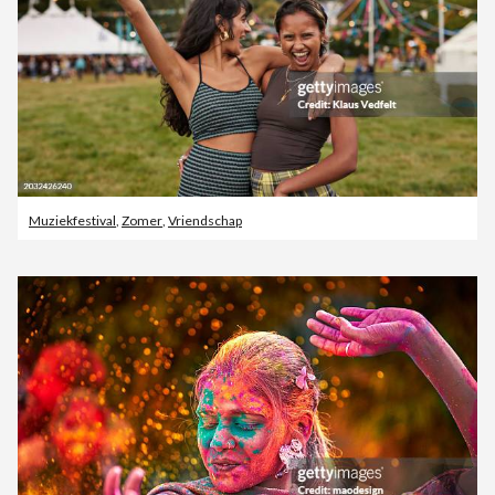
Muziekfestival
,
Zomer
,
Vriendschap