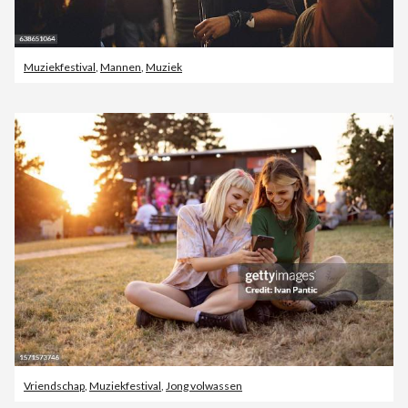
Muziekfestival
,
Mannen
,
Muziek
Vriendschap
,
Muziekfestival
,
Jong volwassen