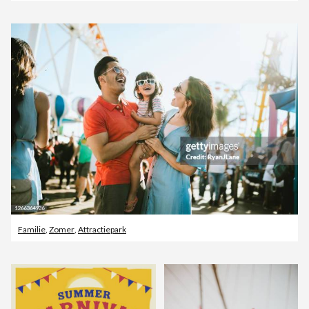
Familie
,
Zomer
,
Attractiepark