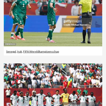
Senegal
,
Irak
,
FIFA Wereldkampioenschap