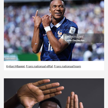
Kylian Mbappé
,
Frans nationaal elftal
,
Frans nationaal team