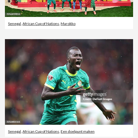
Senegal
,
African Cup of Nations
,
Marokko
Senegal
,
African Cup of Nations
,
Een doelpunt maken