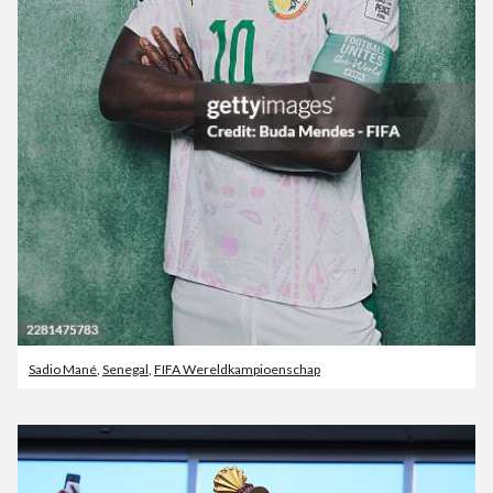
Sadio Mané
,
Senegal
,
FIFA Wereldkampioenschap