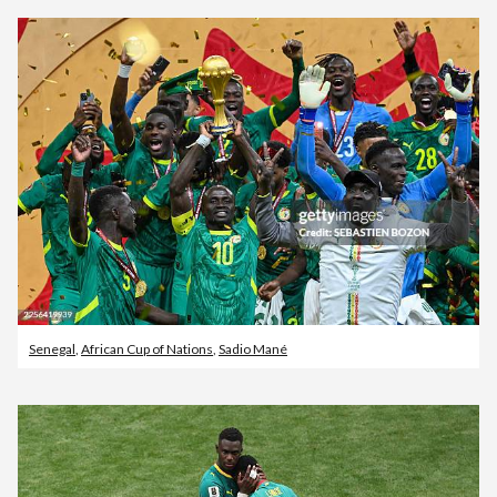
Senegal
,
African Cup of Nations
,
Sadio Mané