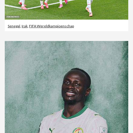
Senegal
,
Irak
,
FIFA Wereldkampioenschap