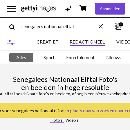
Aanmelden
CREATIEF
REDACTIONEEL
VIDE
Alles
Sport
Entertainment
Nieuws
Senegalees Nationaal Elftal Foto's
en beelden in hoge resolutie
l elftal
beschikbare foto’s en beelden, of begin een nieuwe zoekopdrac
n voor senegalees nationaal elftal.
In plaats daarvan zoeken naar
cr
Foto's
Video's