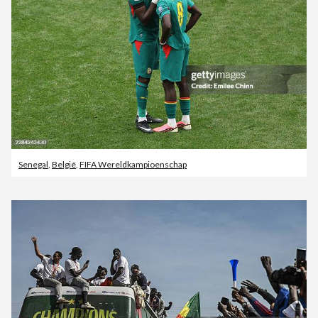
Senegal
,
België
,
FIFA Wereldkampioenschap