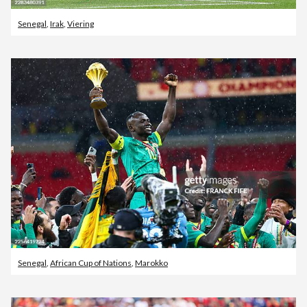
Senegal
,
Irak
,
Viering
Senegal
,
African Cup of Nations
,
Marokko