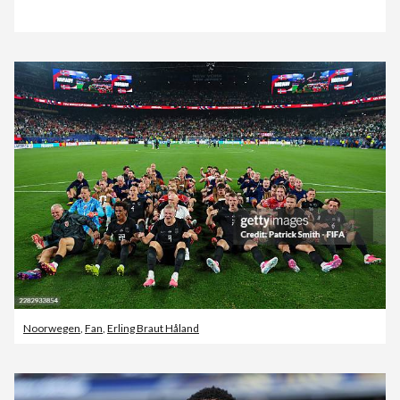
Noorwegen
,
Fan
,
Erling Braut Håland