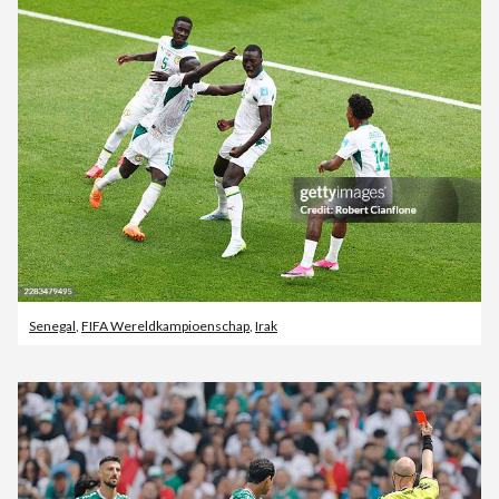
Senegal
,
FIFA Wereldkampioenschap
,
Irak