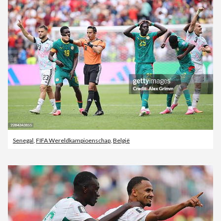
Senegal
,
FIFA Wereldkampioenschap
,
België