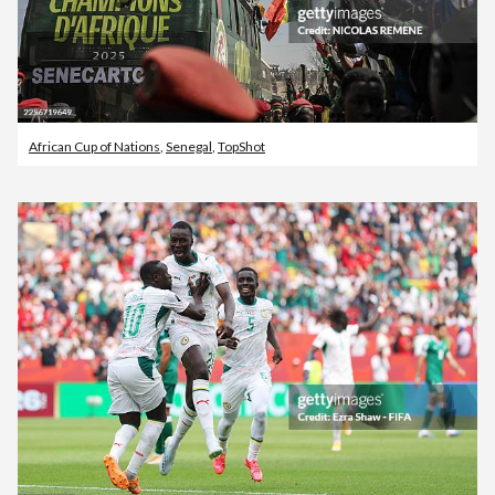
African Cup of Nations
,
Senegal
,
TopShot