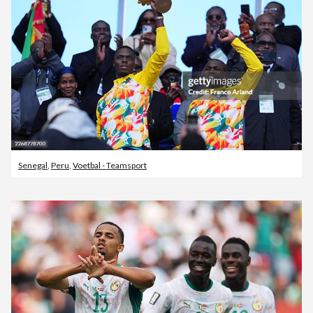
Senegal
,
Peru
,
Voetbal - Teamsport