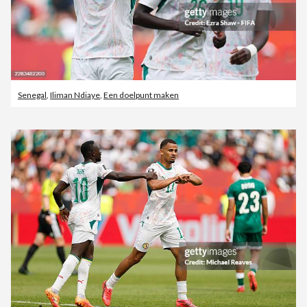
Senegal
,
Iliman Ndiaye
,
Een doelpunt maken