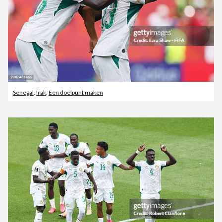
Senegal
,
Irak
,
Een doelpunt maken