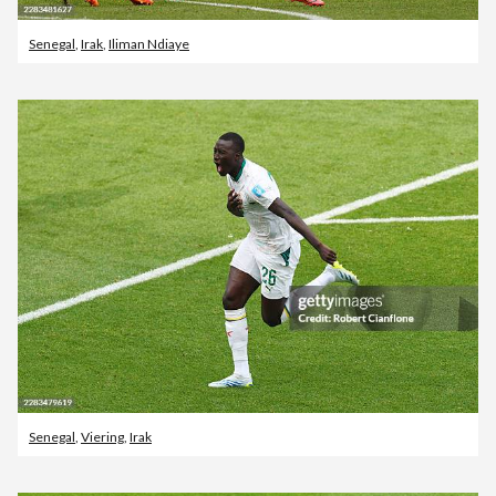
Senegal
,
Irak
,
Iliman Ndiaye
Senegal
,
Viering
,
Irak