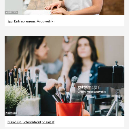
Spa
,
Entrepreneur
,
Vrouwelijk
Make-up
,
Schoonheid
,
Visagist