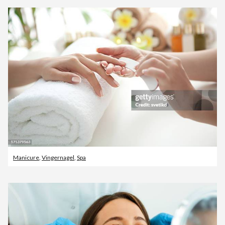
Manicure
,
Vingernagel
,
Spa