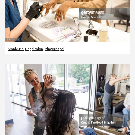
Manicure
,
Nagelsalon
,
Vingernagel