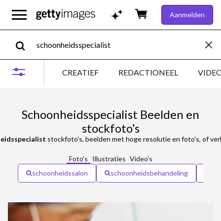
Aanmelden
CREATIEF
REDACTIONEEL
VIDE
Schoonheidsspecialist Beelden en
stockfoto’s
eidsspecialist
stockfoto's, beelden met hoge resolutie en foto's, of ve
Foto's
Illustraties
Video's
schoonheidssalon
schoonheidsbehandeling
be