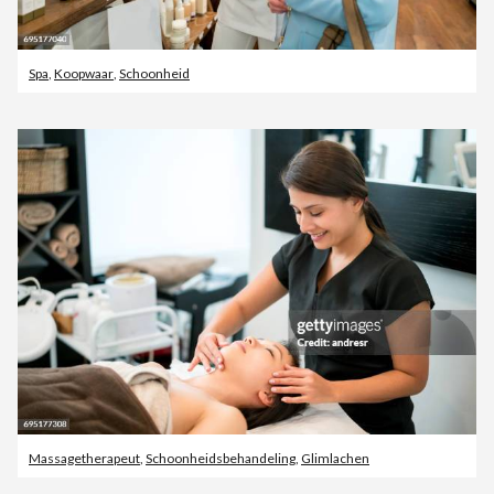
Spa
,
Koopwaar
,
Schoonheid
Massagetherapeut
,
Schoonheidsbehandeling
,
Glimlachen