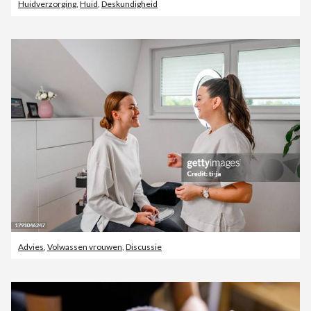
Huidverzorging
,
Huid
,
Deskundigheid
Advies
,
Volwassen vrouwen
,
Discussie