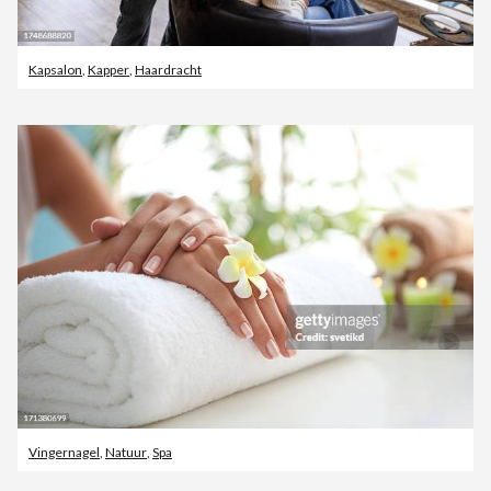
Kapsalon
,
Kapper
,
Haardracht
Vingernagel
,
Natuur
,
Spa