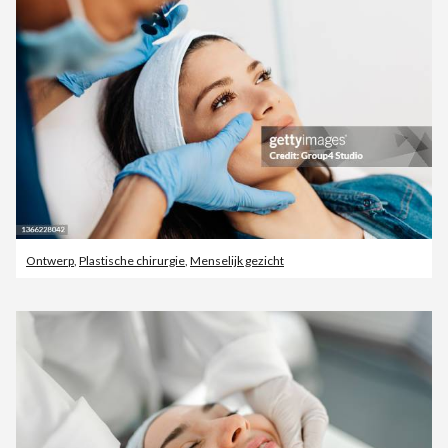
Ontwerp
,
Plastische chirurgie
,
Menselijk gezicht