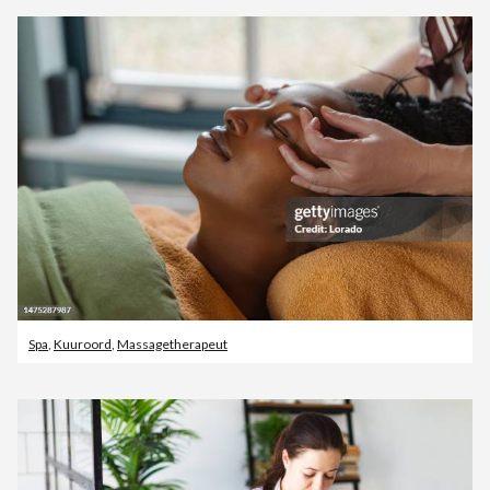
Spa
,
Kuuroord
,
Massagetherapeut