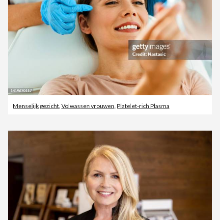
Menselijk gezicht
,
Volwassen vrouwen
,
Platelet-rich Plasma