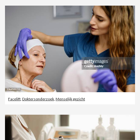
Facelift
,
Doktersonderzoek
,
Menselijk gezicht