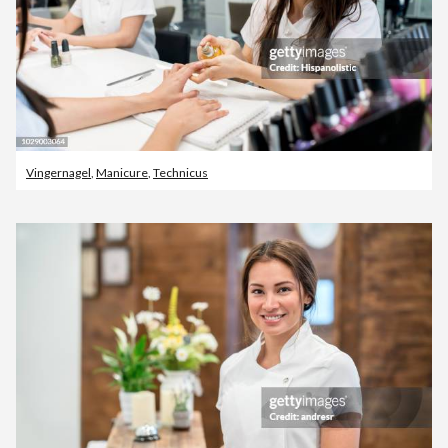
Vingernagel
,
Manicure
,
Technicus