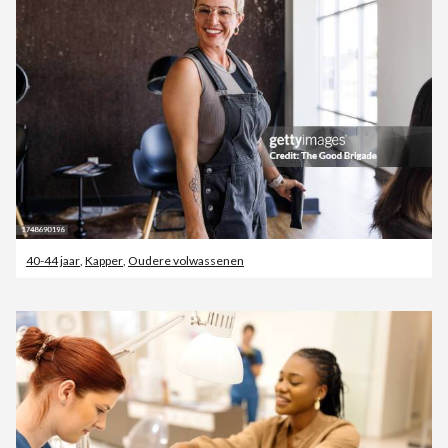
40-44 jaar
,
Kapper
,
Oudere volwassenen