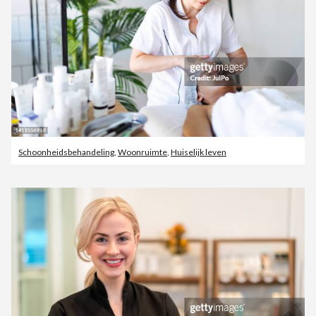
Schoonheidsbehandeling
,
Woonruimte
,
Huiselijk leven