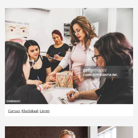
Cursus
,
Klaslokaal
,
Leren