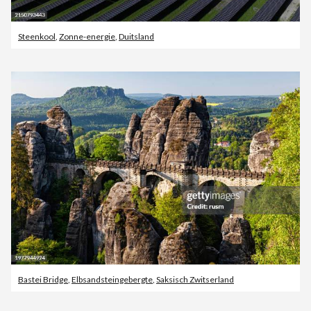
Steenkool
,
Zonne-energie
,
Duitsland
Bastei Bridge
,
Elbsandsteingebergte
,
Saksisch Zwitserland