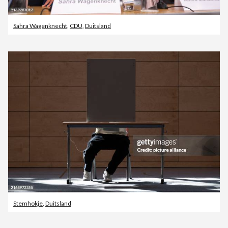
Sahra Wagenknecht
,
CDU
,
Duitsland
Stemhokje
,
Duitsland