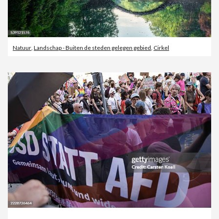
Natuur
,
Landschap - Buiten de steden gelegen gebied
,
Cirkel