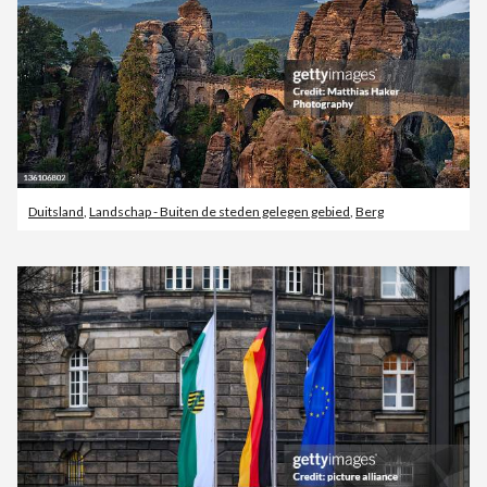
Duitsland
,
Landschap - Buiten de steden gelegen gebied
,
Berg