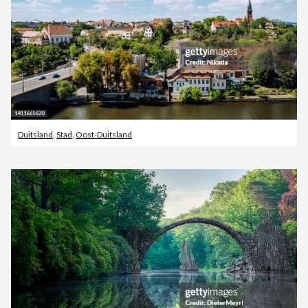
Duitsland
,
Stad
,
Oost-Duitsland