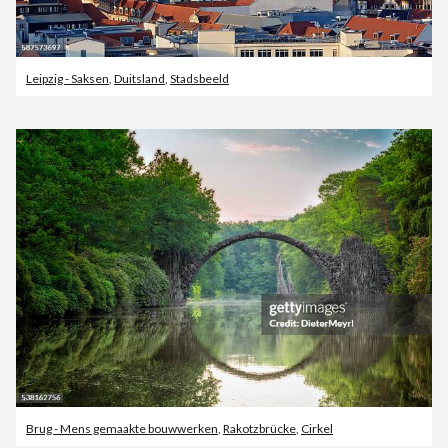
Leipzig - Saksen
,
Duitsland
,
Stadsbeeld
Brug - Mens gemaakte bouwwerken
,
Rakotzbrücke
,
Cirkel