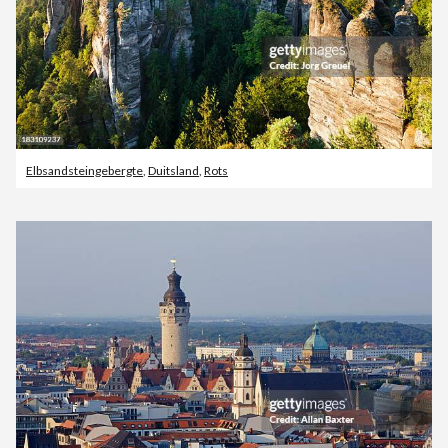
Elbsandsteingebergte
,
Duitsland
,
Rots