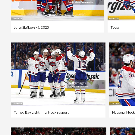
Juraj Slafkovský
,
2025
Topix
Tampa Bay Lightning
,
Hockeysport
National Hoc