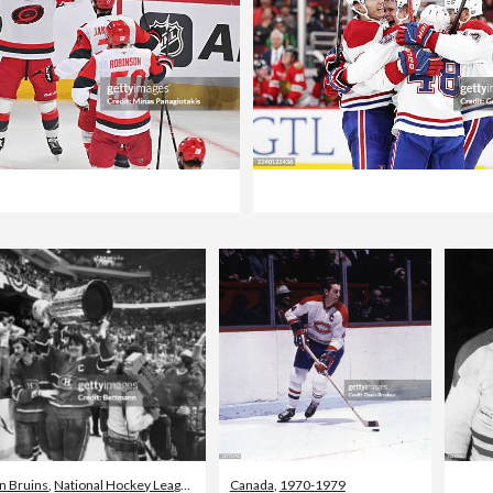
n Bruins
,
National Hockey League
Canada
,
1970-1979