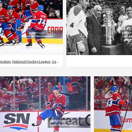
t maken
,
National Hockey League
,
Canada