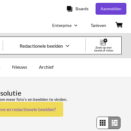
Boards
Aanmelden
Enterprise
Tarieven
Redactionele beelden
Zoek op een
beeld of video
Creatieve beelden en video's
t
Nieuws
Archief
Beelden
Creatief
solutie
om meer foto’s en beelden te vinden.
Redactioneel
eve en redactionele beelden
?
Video's
Creatief