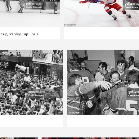
 Cup
,
Stanley Cup Finals