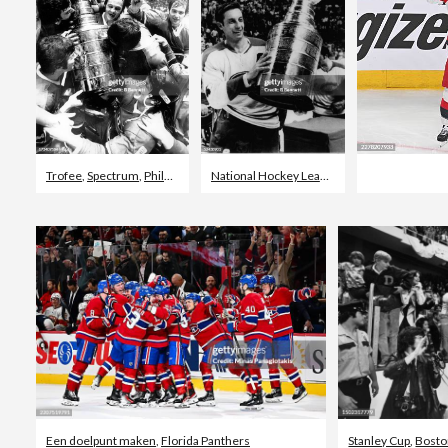
Trofee
,
Spectrum
,
Philadelphia Flyers
National Hockey League
Een doelpunt maken
,
Florida Panthers
Stanley Cup
,
Bosto