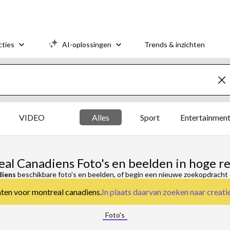
cties
AI-oplossingen
Trends & inzichten
VIDEO
Alles
Sport
Entertainmen
al Canadiens Foto's en beelden in hoge re
diens
beschikbare foto’s en beelden, of begin een nieuwe zoekopdracht 
taten voor montreal canadiens.
In plaats daarvan zoeken naar
creati
Foto's