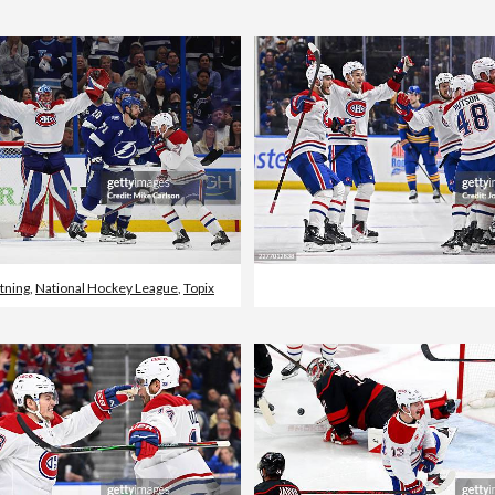
tning
,
National Hockey League
,
Topix