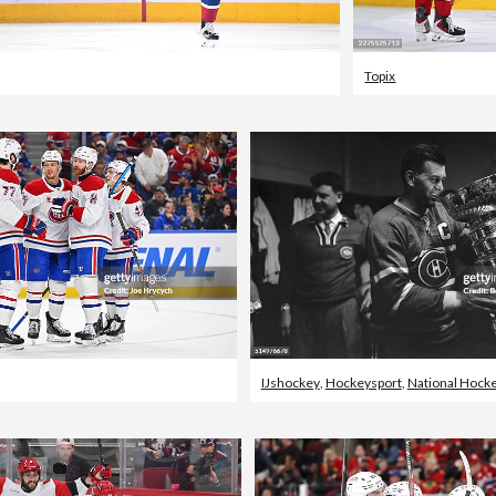
Topix
IJshockey
,
Hockeysport
,
National Hock