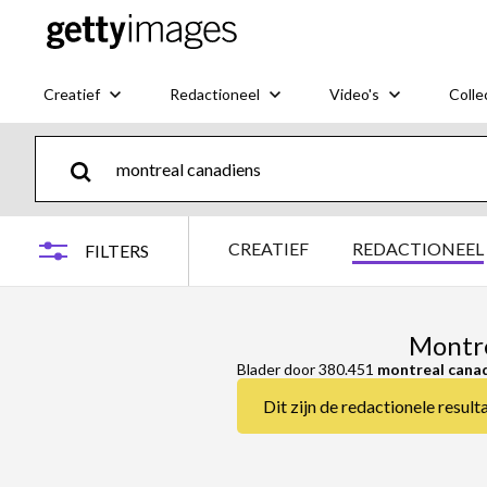
Creatief
Redactioneel
Video's
Colle
CREATIEF
REDACTIONEEL
FILTERS
Montre
Blader door 380.451
montreal cana
Dit zijn de redactionele resul