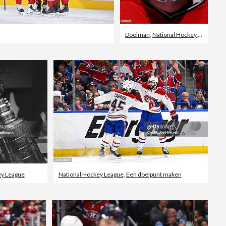
Doelman
,
National Hockey League
,
1
ey League
National Hockey League
,
Een doelpunt maken