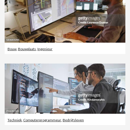
Bouw
,
Bouwplaats
,
Ingenieur
Techniek
,
Computerprogrammeur
,
Bedrijfsleven