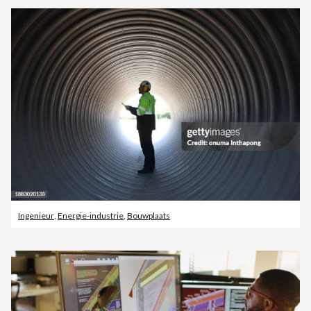
Ingenieur
,
Energie-industrie
,
Bouwplaats