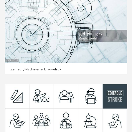
Ingenieur
,
Machinerie
,
Blauwdruk