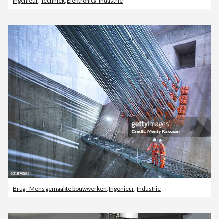
Ingenieur
,
Techniek
,
Elektronica-industrie
Brug - Mens gemaakte bouwwerken
,
Ingenieur
,
Industrie