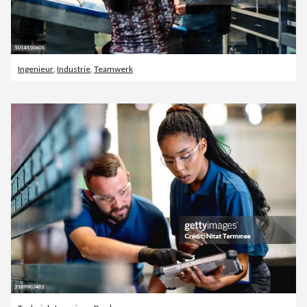
Ingenieur
,
Industrie
,
Teamwerk