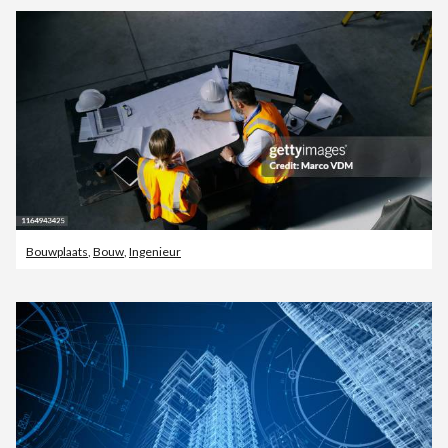
Bouwplaats
,
Bouw
,
Ingenieur