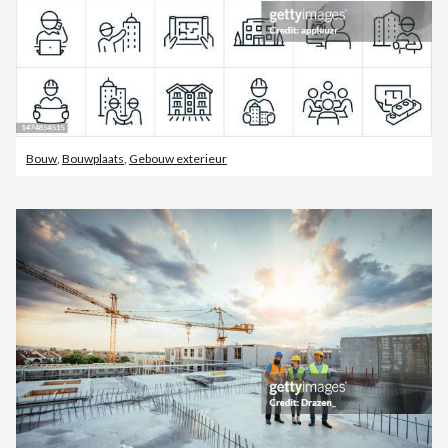
Bouw
,
Bouwplaats
,
Gebouw exterieur