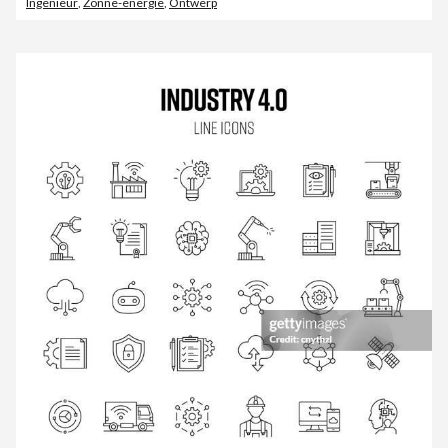
Ingenieur
,
Zonne-energie
,
Ontwerp