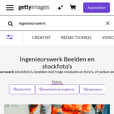
Aanmelden
CREATIEF
REDACTIONEEL
VIDE
Ingenieurswerk Beelden en
stockfoto’s
eurswerk
stockfoto's, beelden met hoge resolutie en foto's, of verken e
Foto's
industrie
mechanical engineer
ingenieus