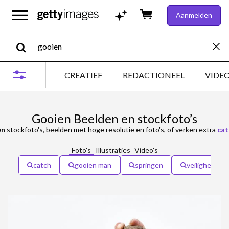
Aanmelden
CREATIEF
REDACTIONEEL
VIDE
Gooien Beelden en stockfoto’s
en
stockfoto's, beelden met hoge resolutie en foto's, of verken extra
cat
Foto's
Illustraties
Video's
catch
gooien man
springen
veiligheid