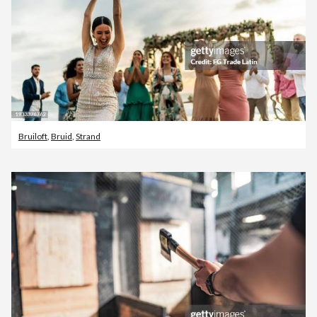
Bruiloft
,
Bruid
,
Strand