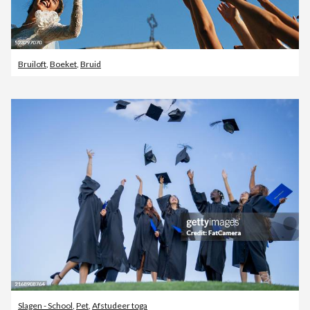
Bruiloft
,
Boeket
,
Bruid
Slagen - School
,
Pet
,
Afstudeer toga