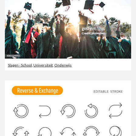
Slagen - School
,
Universiteit
,
Onderwijs