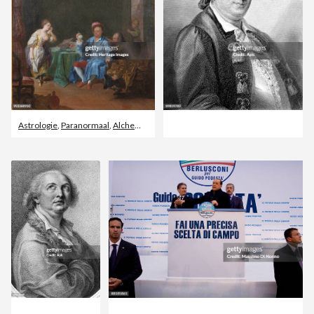
Astrologie
,
Paranormaal
,
Alchemie