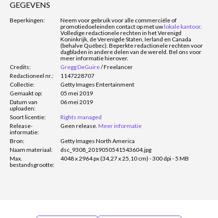
GEGEVENS
Beperkingen:
Neem voor gebruik voor alle commerciële of
promotiedoeleinden contact op met uw
lokale kantoor
.
Volledige redactionele rechten in het Verenigd
Koninkrijk, de Verenigde Staten, Ierland en Canada
(behalve Québec). Beperkte redactionele rechten voor
dagbladen in andere delen van de wereld. Bel ons voor
meer informatie hierover.
Credits:
Gregg DeGuire
/
Freelancer
Redactioneel nr.:
1147228707
Collectie:
Getty Images Entertainment
Gemaakt op:
05 mei 2019
Datum van
06 mei 2019
uploaden:
Soort licentie:
Rights managed
Release-
Geen release.
Meer informatie
informatie:
Bron:
Getty Images North America
Naam materiaal:
dsc_9308_2019050541543604.jpg
Max.
4048 x 2964 px (34,27 x 25,10 cm) - 300 dpi - 5 MB
bestandsgrootte: