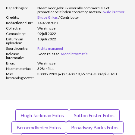
Beperkingen:
Neem voor gebruik voor alle commerciële of
promotiedoeleinden contact op met uw
lokale kantoor
.
Credits:
Bruce Glikas
/
Contributor
Redactioneel nr.:
1407787081
Collectie:
WireImage
Gemaakt op:
09 juli 2022
Datum van
10 juli 2022
uploaden:
Soort licentie:
Rights managed
Release-
Geen release.
Meer informatie
informatie:
Bron:
WireImage
Naam materiaal:
398a4511
Max.
3000 x 2203 px (25,40 x 18,65 cm) - 300 dpi - 3 MB
bestandsgrootte:
Hugh Jackman Fotos
Sutton Foster Fotos
Beroemdheden Fotos
Broadway Barks Fotos