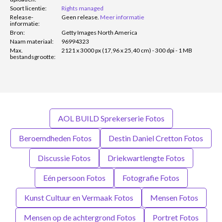
Soort licentie:
Rights managed
Release-
Geen release.
Meer informatie
informatie:
Bron:
Getty Images North America
Naam materiaal:
96994323
Max.
2121 x 3000 px (17,96 x 25,40 cm) - 300 dpi - 1 MB
bestandsgrootte:
AOL BUILD Sprekerserie Fotos
Beroemdheden Fotos
Destin Daniel Cretton Fotos
Discussie Fotos
Driekwartlengte Fotos
Eén persoon Fotos
Fotografie Fotos
Kunst Cultuur en Vermaak Fotos
Mensen Fotos
Mensen op de achtergrond Fotos
Portret Fotos