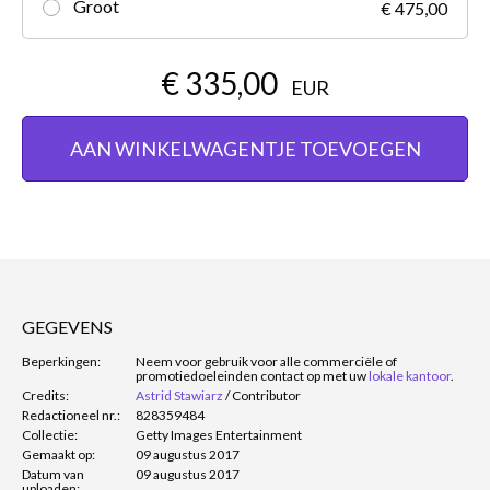
Groot
€ 475,00
€ 335,00
EUR
AAN WINKELWAGENTJE TOEVOEGEN
GEGEVENS
Beperkingen:
Neem voor gebruik voor alle commerciële of
promotiedoeleinden contact op met uw
lokale kantoor
.
Credits:
Astrid Stawiarz
/
Contributor
Redactioneel nr.:
828359484
Collectie:
Getty Images Entertainment
Gemaakt op:
09 augustus 2017
Datum van
09 augustus 2017
uploaden: