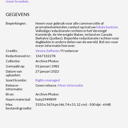
meer te weten
.
GEGEVENS
Beperkingen:
Neem voor gebruik voor alle commerciële of
promotiedoeleinden contact op met uw
lokale kantoor
.
Volledige redactionele rechten in het Verenigd
Koninkrijk, de Verenigde Staten, Ierland en Canada
(behalve Québec). Beperkte redactionele rechten voor
dagbladen in andere delen van de wereld. Bel ons voor
meer informatie hierover.
Credits:
Vinnie Zuffante
/
Freelancer
Redactioneel nr.:
1367132278
Collectie:
Archive Photos
Gemaakt op:
01 januari 1983
Datum van
27 januari 2022
uploaden:
Soort licentie:
Rights managed
Release-
Geen release.
Meer informatie
informatie:
Bron:
Archive Photos
Naam materiaal:
huty2949899
Max.
5520 x 3676 px (46,74 x 31,12 cm) - 300 dpi - 6 MB
bestandsgrootte: