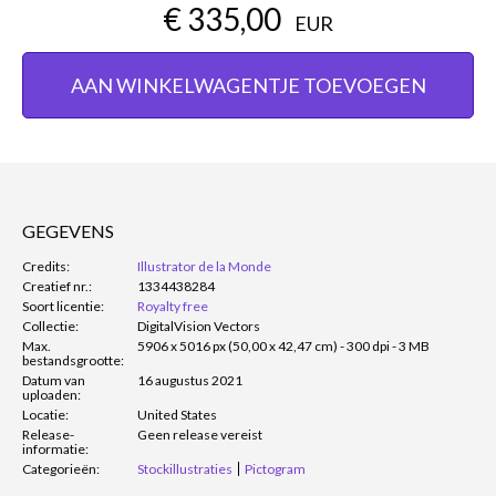
€ 335,00
EUR
AAN WINKELWAGENTJE TOEVOEGEN
GEGEVENS
Credits:
Illustrator de la Monde
Creatief nr.:
1334438284
Soort licentie:
Royalty free
Collectie:
DigitalVision Vectors
Max.
5906 x 5016 px (50,00 x 42,47 cm) - 300 dpi - 3 MB
bestandsgrootte:
Datum van
16 augustus 2021
uploaden:
Locatie:
United States
Release-
Geen release vereist
informatie:
Categorieën:
Stockillustraties
Pictogram