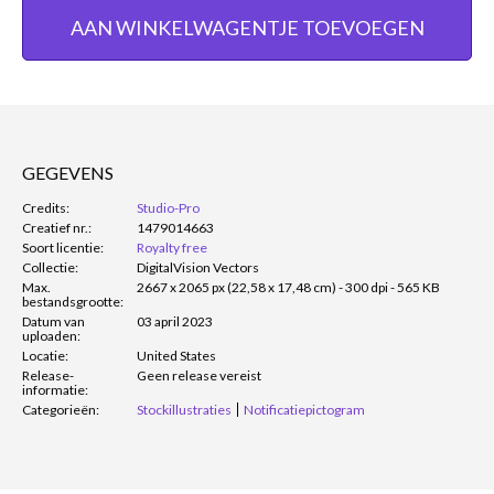
AAN WINKELWAGENTJE TOEVOEGEN
GEGEVENS
Credits:
Studio-Pro
Creatief nr.:
1479014663
Soort licentie:
Royalty free
Collectie:
DigitalVision Vectors
Max.
2667 x 2065 px (22,58 x 17,48 cm) - 300 dpi - 565 KB
bestandsgrootte:
Datum van
03 april 2023
uploaden:
Locatie:
United States
Release-
Geen release vereist
informatie:
Categorieën:
Stockillustraties
Notificatiepictogram