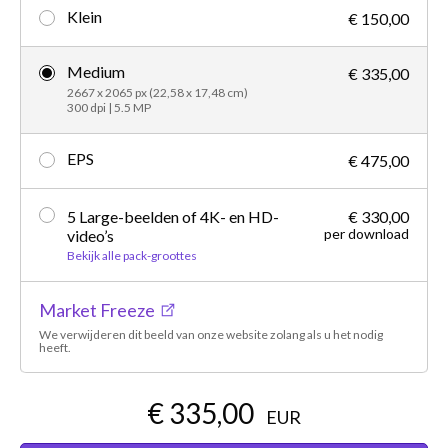
Klein
€ 150,00
Medium
€ 335,00
2667 x 2065 px (22,58 x 17,48 cm)
300 dpi | 5.5 MP
EPS
€ 475,00
5 Large-beelden of 4K- en HD-
€ 330,00
per download
video’s
Bekijk alle pack-groottes
Market Freeze
We verwijderen dit beeld van onze website zolang als u het nodig
heeft.
€ 335,00
EUR