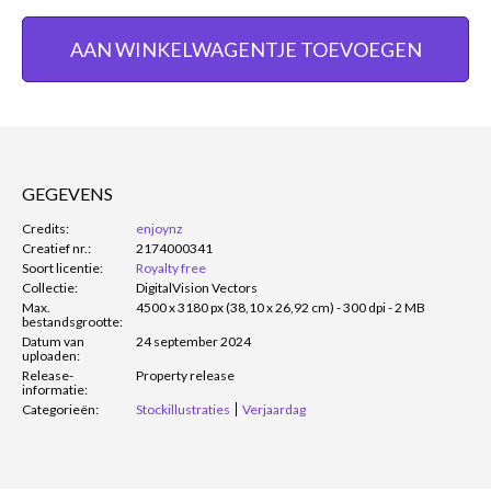
AAN WINKELWAGENTJE TOEVOEGEN
GEGEVENS
Credits:
enjoynz
Creatief nr.:
2174000341
Soort licentie:
Royalty free
Collectie:
DigitalVision Vectors
Max.
4500 x 3180 px (38,10 x 26,92 cm) - 300 dpi - 2 MB
bestandsgrootte:
Datum van
24 september 2024
uploaden:
Release-
Property release
informatie:
Categorieën:
Stockillustraties
Verjaardag