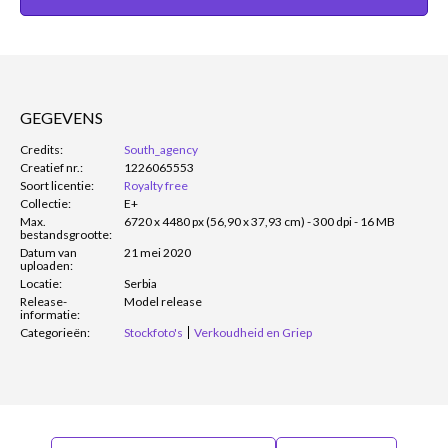
GEGEVENS
Credits:
South_agency
Creatief nr.:
1226065553
Soort licentie:
Royalty free
Collectie:
E+
Max.
6720 x 4480 px (56,90 x 37,93 cm) - 300 dpi - 16 MB
bestandsgrootte:
Datum van
21 mei 2020
uploaden:
Locatie:
Serbia
Release-
Model release
informatie:
Categorieën:
Stockfoto's
Verkoudheid en Griep