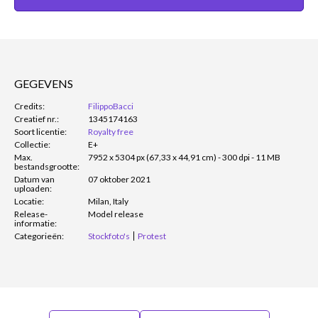
GEGEVENS
Credits:
FilippoBacci
Creatief nr.:
1345174163
Soort licentie:
Royalty free
Collectie:
E+
Max.
7952 x 5304 px (67,33 x 44,91 cm) - 300 dpi - 11 MB
bestandsgrootte:
Datum van
07 oktober 2021
uploaden:
Locatie:
Milan, Italy
Release-
Model release
informatie:
Categorieën:
Stockfoto's
Protest