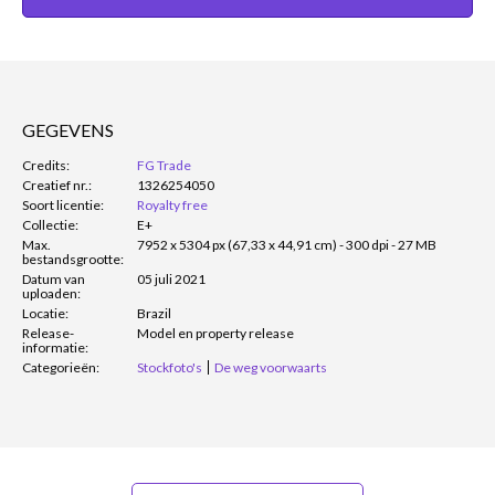
GEGEVENS
Credits:
FG Trade
Creatief nr.:
1326254050
Soort licentie:
Royalty free
Collectie:
E+
Max.
7952 x 5304 px (67,33 x 44,91 cm) - 300 dpi - 27 MB
bestandsgrootte:
Datum van
05 juli 2021
uploaden:
Locatie:
Brazil
Release-
Model en property release
informatie:
Categorieën:
Stockfoto's
De weg voorwaarts