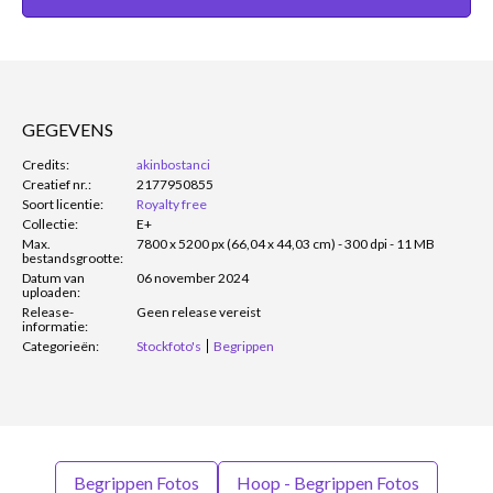
GEGEVENS
Credits:
akinbostanci
Creatief nr.:
2177950855
Soort licentie:
Royalty free
Collectie:
E+
Max.
7800 x 5200 px (66,04 x 44,03 cm) - 300 dpi - 11 MB
bestandsgrootte:
Datum van
06 november 2024
uploaden:
Release-
Geen release vereist
informatie:
Categorieën:
Stockfoto's
Begrippen
Begrippen Fotos
Hoop - Begrippen Fotos