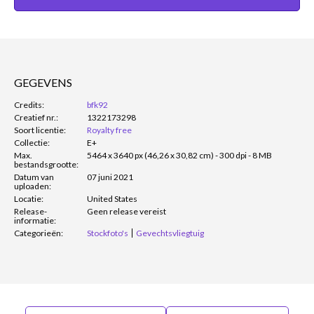
GEGEVENS
Credits:
bfk92
Creatief nr.:
1322173298
Soort licentie:
Royalty free
Collectie:
E+
Max.
5464 x 3640 px (46,26 x 30,82 cm) - 300 dpi - 8 MB
bestandsgrootte:
Datum van
07 juni 2021
uploaden:
Locatie:
United States
Release-
Geen release vereist
informatie:
Categorieën:
Stockfoto's
Gevechtsvliegtuig