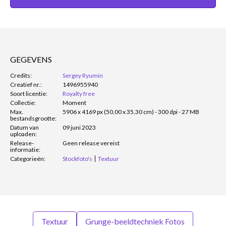
GEGEVENS
Credits:
Sergey Ryumin
Creatief nr.:
1496955940
Soort licentie:
Royalty free
Collectie:
Moment
Max.
5906 x 4169 px (50,00 x 35,30 cm) - 300 dpi - 27 MB
bestandsgrootte:
Datum van
09 juni 2023
uploaden:
Release-
Geen release vereist
informatie:
Categorieën:
Stockfoto's
Textuur
Textuur
Grunge-beeldtechniek Fotos