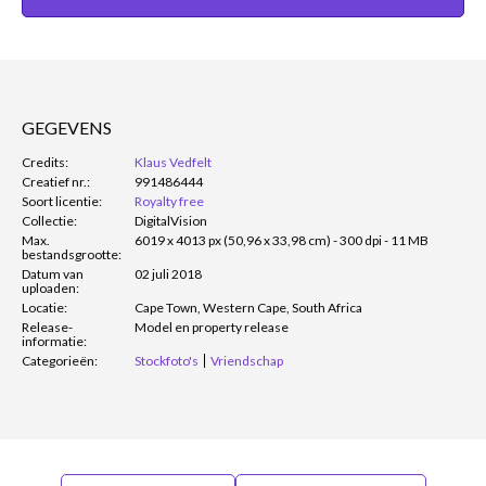
GEGEVENS
Credits:
Klaus Vedfelt
Creatief nr.:
991486444
Soort licentie:
Royalty free
Collectie:
DigitalVision
Max.
6019 x 4013 px (50,96 x 33,98 cm) - 300 dpi - 11 MB
bestandsgrootte:
Datum van
02 juli 2018
uploaden:
Locatie:
Cape Town, Western Cape, South Africa
Release-
Model en property release
informatie:
Categorieën:
Stockfoto's
Vriendschap