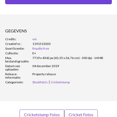
GEGEVENS
Credits:
vm
Creatief nr.:
1191513033
Soort licentie:
Royalty free
Collectie:
E+
Max.
7719 x 4342 px (65,35 x 36,76 cm) - 300 dpi - 14 MB
bestandsgrootte:
Datum van
04 december 2019
uploaden:
Release-
Property release
informatie:
Categorieën:
Stockfoto's
Cricketstump
Cricketstump Fotos
Cricket Fotos