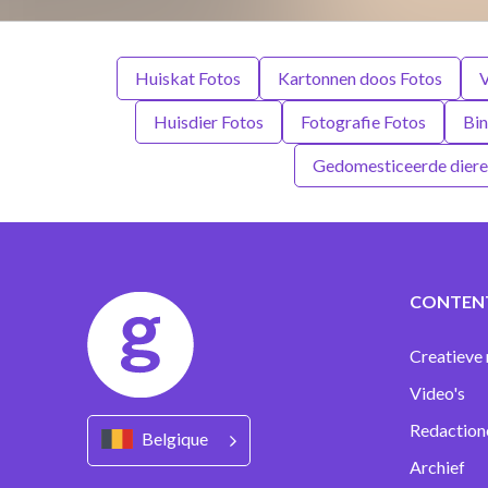
Huiskat Fotos
Kartonnen doos Fotos
V
Huisdier Fotos
Fotografie Fotos
Bi
Gedomesticeerde diere
CONTEN
Creatieve 
Video's
Redaction
Belgique
Archief