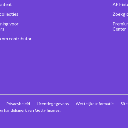
ontent
API-int
collecties
Zoekgi
ning voor
Premiu
ors
Center
n om contributor
Privacybeleid
Licentiegegevens
Wettelijke informatie
Sit
en handelsmerk van Getty Images.