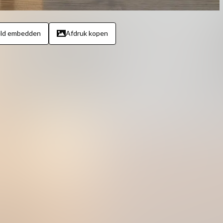
eld embedden
Afdruk kopen