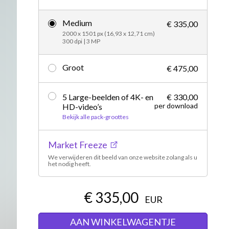
Redactioneel
Medium
€ 335,00
2000 x 1501 px (16,93 x 12,71 cm)
300 dpi | 3 MP
Groot
€ 475,00
5 Large-beelden of 4K- en
€ 330,00
per download
HD-video’s
Bekijk alle pack-groottes
Market Freeze
We verwijderen dit beeld van onze website zolang als u
het nodig heeft.
€ 335,00
EUR
AAN WINKELWAGENTJE