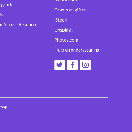
egratie
Grants en giften
ds
iStock
m Access Resource
Unsplash
Photos.com
Hulp en ondersteuning
emap