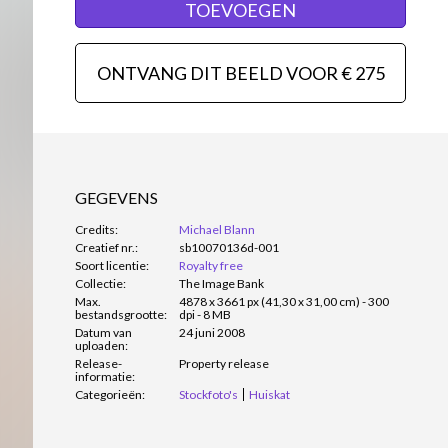
TOEVOEGEN
ONTVANG DIT BEELD VOOR € 275
GEGEVENS
Credits:
Michael Blann
Creatief nr.:
sb10070136d-001
Soort licentie:
Royalty free
Collectie:
The Image Bank
Max.
4878 x 3661 px (41,30 x 31,00 cm) - 300
bestandsgrootte:
dpi - 8 MB
Datum van
24 juni 2008
uploaden:
Release-
Property release
informatie:
Categorieën:
Stockfoto's
Huiskat