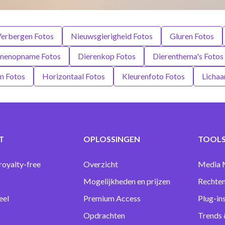
erbergen Fotos
Nieuwsgierigheid Fotos
Gluren Fotos
nnenopname Fotos
Dierenkop Fotos
Dierenthema's Fotos
n Fotos
Horizontaal Fotos
Kleurenfoto Fotos
Lichaa
T
OPLOSSINGEN
TOOLS
royalty-free
Overzicht
Media 
Mogelijkheden en prijzen
Rechten
eel
Premium Access
Plug-in
Opdrachten
Trends 