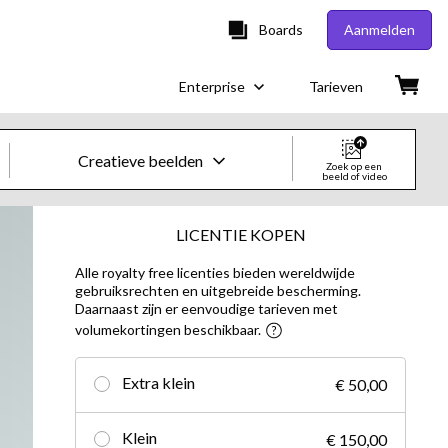
Boards
Aanmelden
Enterprise
Tarieven
Creatieve beelden
Zoek op een
beeld of video
Creatieve beelden en video's
LICENTIE KOPEN
Alle royalty free licenties bieden wereldwijde
Beelden
gebruiksrechten en uitgebreide bescherming.
Daarnaast zijn er eenvoudige tarieven met
Creatief
volumekortingen beschikbaar.
Redactioneel
Extra klein
€ 50,00
Video's
Klein
€ 150,00
Creatief