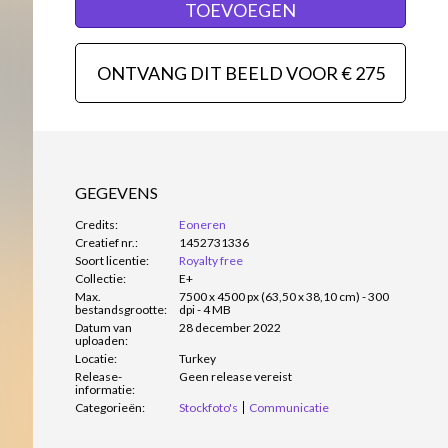
TOEVOEGEN
ONTVANG DIT BEELD VOOR € 275
GEGEVENS
Credits:
Eoneren
Creatief nr.:
1452731336
Soort licentie:
Royalty free
Collectie:
E+
Max.
7500 x 4500 px (63,50 x 38,10 cm) - 300
bestandsgrootte:
dpi - 4 MB
Datum van
28 december 2022
uploaden:
Locatie:
Turkey
Release-
Geen release vereist
informatie:
Categorieën:
Stockfoto's
Communicatie