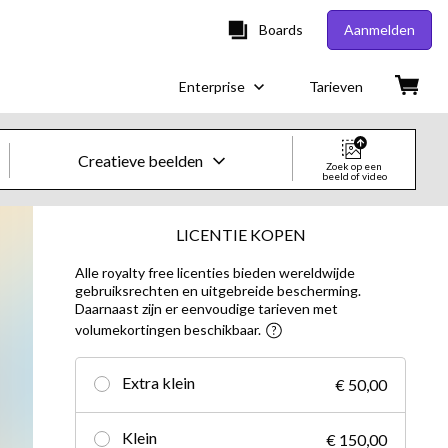
Boards
Aanmelden
Enterprise
Tarieven
Creatieve beelden
Zoek op een
beeld of video
Creatieve beelden en video's
LICENTIE KOPEN
Alle royalty free licenties bieden wereldwijde
Beelden
gebruiksrechten en uitgebreide bescherming.
Daarnaast zijn er eenvoudige tarieven met
Creatief
volumekortingen beschikbaar.
Redactioneel
Extra klein
€ 50,00
Video's
Klein
€ 150,00
Creatief