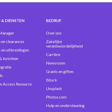
 & DIENSTEN
BEDRIJF
Manager
Over ons
 en clearances
Zakelijke
verantwoordelijkheid
s en uitbreidingen
Carrière
& inzichten
Newsroom
egratie
Grants en giften
ds
iStock
m Access Resource
Unsplash
Photos.com
Hulp en ondersteuning