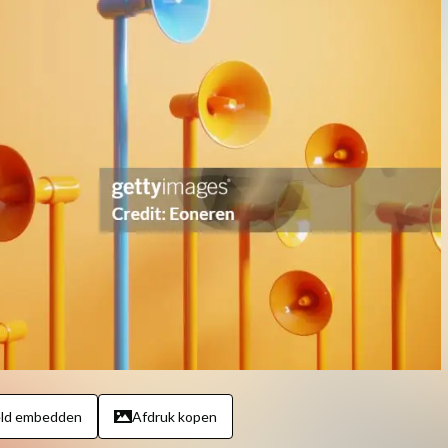
eld embedden
Afdruk kopen