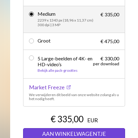
Redactioneel
Medium
€ 335,00
2239 x 1343 px (18,96 x 11,37 cm)
300 dpi | 3 MP
Groot
€ 475,00
5 Large-beelden of 4K- en
€ 330,00
per download
HD-video’s
Bekijk alle pack-groottes
Market Freeze
We verwijderen dit beeld van onze website zolang als u
het nodig heeft.
€ 335,00
EUR
AAN WINKELWAGENTJE