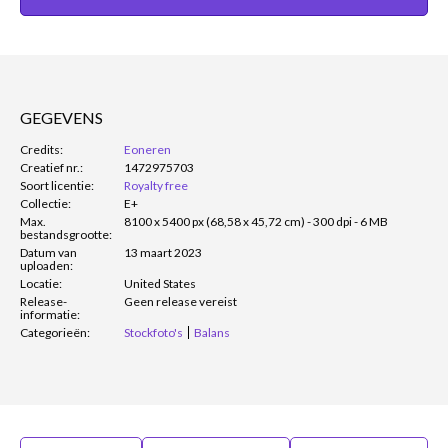
GEGEVENS
Credits:
Eoneren
Creatief nr.:
1472975703
Soort licentie:
Royalty free
Collectie:
E+
Max.
8100 x 5400 px (68,58 x 45,72 cm) - 300 dpi - 6 MB
bestandsgrootte:
Datum van
13 maart 2023
uploaden:
Locatie:
United States
Release-
Geen release vereist
informatie:
Categorieën:
Stockfoto's
Balans